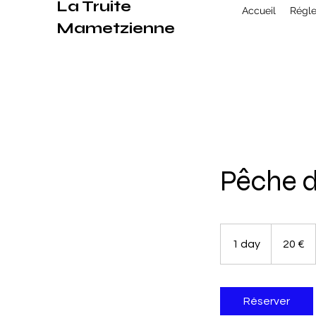
La Truite
Accueil
Régl
Mametzienne
Pêche d
20
euros
1 day
1
20 €
d
a
Réserver