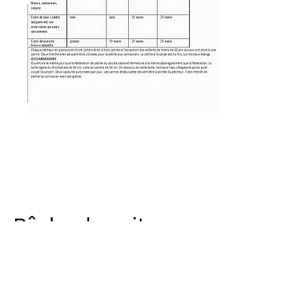
Pêche de nuit -
Poste 8
20
euros