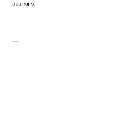
des nuits.
​
​